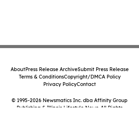
About
Press Release Archive
Submit Press Release
Terms & Conditions
Copyright/DMCA Policy
Privacy Policy
Contact
© 1995-2026 Newsmatics Inc. dba Affinity Group
Publishing & Illinois Lifestyle News. All Rights
Reserved.
Cookie Settings / Your Privacy Choices