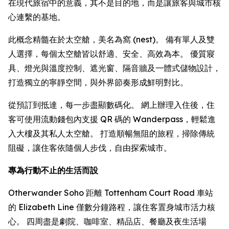
在現代旅宿中的意義，其不是目的地，而是讓旅客與城市核
心連繫的基地。
此概念精髓在於太空艙，美名為窩 (nest)。 備有單人及雙
人選擇，每個太空艙皆以舒適、安全、高效為本。 優質寢
具、燈光與溫度控制、遮光窗、隔音牆及一體式儲物設計，
打造獨立的寧靜空間，與外界節奏形成鮮明對比。
從預訂到抵達，每一步盡顯數碼化。 網上辦理入住後，住
客可使用流動錢包內支援 QR 碼的 Wanderpass，輕鬆進
入大樓及其私人太空艙。 打造順暢無阻的旅程，掃除傳統
阻礙，讓住客依隨個人步伐，自由探索城市。
專為行動不止的生活而設
Otherwander Soho 距離 Tottenham Court Road 車站
的 Elizabeth Line 僅數分鐘路程，讓住客置身城市活力核
心。 四周盡是劇院、咖啡室、精品店、餐廳及夜生活場