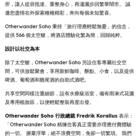
所，讓人從容抵達、重整身心，再瀟灑步回繁華鬧市。 誠
邀您盡情在外探索種種精彩，奔向每個未知驚喜。
Otherwander Soho 秉持「旅行理應輕鬆無憂」的信念，
提供 566 個太空艙，將酒店體驗化繁為簡，回歸純粹。
設計以社交為本
除了太空艙，Otherwander Soho 另設住客專屬社交空
間，可供放鬆聚會，享用新鮮咖啡、酥點、小食，以及提供
啤酒、葡萄酒和雞尾酒的自助式酒吧。
共享空間同樣注重細節，設有水療級浴室，備有雨淋式花灑
及專用梳妝區，以便輕鬆整裝再度出發。
Otherwander Soho 行政總裁 Fredrik Korallus
表示：
「Otherwander Soho 精煉住客真正需要亦理應付費體驗
的一切。 摒棄浮華，絕不浪費空間，免卻一切繁瑣。 我們