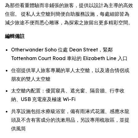
為那些看重體驗而非鋪張的旅客，提供以設計為主導的高效
住宿。 從私人太空艙到簡便自助服務設施，每處細節皆為
減少旅途不便而悉心雕琢，為探索之旅留出更多精彩空間。
編輯備註
Otherwander Soho 位處 Dean Street，緊鄰
Tottenham Court Road 車站的 Elizabeth Line 入口
住宿提供單人旅客專屬的單人太空艙，以及適合情侶或
朋友的雙人太空艙
太空艙內配置：優質寢具、遮光窗、隔音牆、行李收
納、USB 充電座及極速 Wi-Fi
共享設施包括水療級浴室，備有雨淋式花灑、感應水龍
頭及不含有害成分的洗漱用品，另設專用梳妝區，並提
供風筒