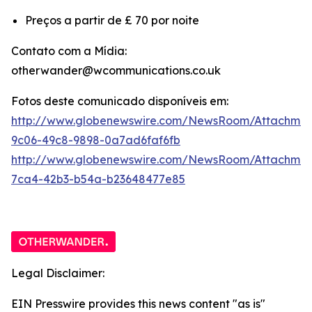
Preços a partir de £ 70 por noite
Contato com a Mídia:
otherwander@wcommunications.co.uk
Fotos deste comunicado disponíveis em:
http://www.globenewswire.com/NewsRoom/Attachmen
9c06-49c8-9898-0a7ad6faf6fb
http://www.globenewswire.com/NewsRoom/Attachme
7ca4-42b3-b54a-b23648477e85
Legal Disclaimer:
EIN Presswire provides this news content "as is"