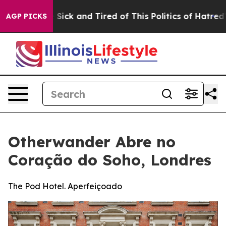
 Are Sick and Tired of This Politics of Hatred”
The St
AGP PICKS
Otherwander Abre no
Coração do Soho, Londres
The Pod Hotel. Aperfeiçoado